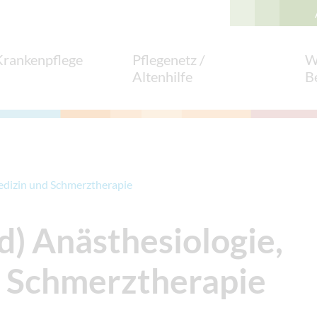
Krankenpflege
Pflegenetz /
W
Altenhilfe
B
medizin und Schmerztherapie
d) Anästhesiologie,
d Schmerztherapie