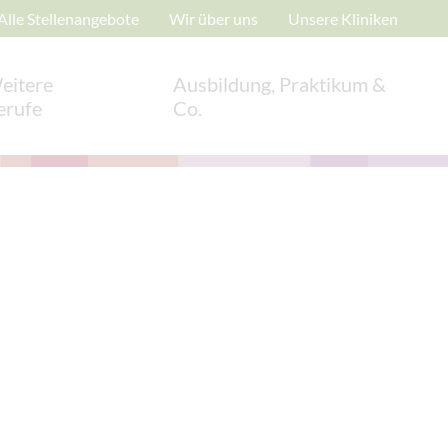
Alle Stellenangebote
Wir über uns
Unsere Kliniken
eitere
Ausbildung, Praktikum &
erufe
Co.