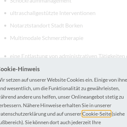
Schockraummanagement
ultraschallgestützte Interventionen
Notarztstandort Stadt Borken
Multimodale Schmerztherapie
eine Entlastung von administrativen Tätigkeiten 
eine Kostenübernahme bei Erwerb von Fachkun
ookie-Hinweis
Notfallmedizin und Röntgendiagnostik sowie ein
ir setzen auf unserer Website Cookies ein. Einige von ihn
externe Fort- und Weiterbildungsmaßnahmen
ind wesentlich, um die Funktionalität zu gewährleisten,
ährend andere uns helfen, unser Onlineangebot stetig zu
die volle Weiterbildungsermächtigung mit etabl
erbessern. Nähere Hinweise erhalten Sie in unserer
eine familienfreundliche Umgebung mit Wohnang
atenschutzerklärung und auf unserer
Cookie-Seite
(siehe
Wohnraumfindung
ußbereich). Sie können dort auch jederzeit Ihre