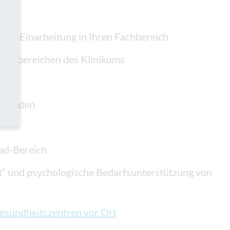
ische Einarbeitung in Ihren Fachbereich
 Fachbereichen des Klinikums
eitenden
rad-Bereich
“ und psychologische Bedarfsunterstützung von
esundheitszentren vor Ort