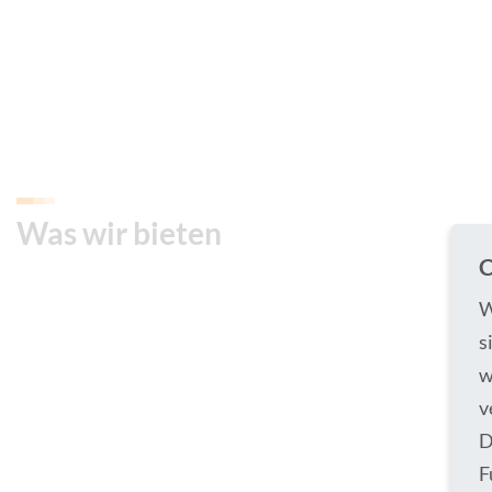
Was wir bieten
C
W
s
w
v
D
F