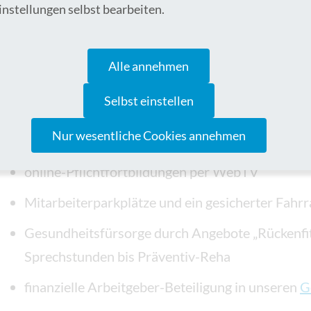
instellungen selbst bearbeiten.
digitale Informationen für neue Mitarbeitende
eine konzeptionelle, strukturierte und systemat
Alle annehmen
eine vertrauensvolle Zusammenarbeit mit allen
Selbst einstellen
vollständig digitalisierte Patientenakte
Nur wesentliche Cookies annehmen
KLUB: eine klinikumseigene App für alle Mitarb
online-Pflichtfortbildungen per WebTV
Mitarbeiterparkplätze und ein gesicherter Fahr
Gesundheitsfürsorge durch Angebote „Rückenfit
Sprechstunden bis Präventiv-Reha
finanzielle Arbeitgeber-Beteiligung in unseren
G