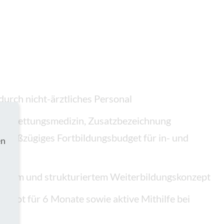
durch nicht-ärztliches Personal
de Rettungsmedizin, Zusatzbezeichnung
 großzügiges Fortbildungsbudget für in- und
en
iertem und strukturiertem Weiterbildungskonzept
ebot für 6 Monate sowie aktive Mithilfe bei