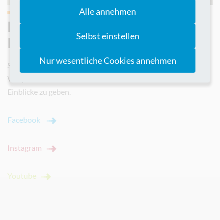
Alle annehmen
Echte Menschen auf allen
Selbst einstellen
Kanälen
Nur wesentliche Cookies annehmen
Schau mal rein, wie wir als Team den Klinikalltag stemmen!
Wir posten auf verschiedenen Kanälen, um dir echte
Einblicke zu geben.
Facebook
Instagram
Youtube