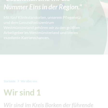
Nummer Eins in der Region."
Mit fünf Klinikstandorten, unserem Pflegenetz
und dem Gesundheitszentrum
Westmünsterland gehören wir zu den größten
Arbeitgeber im Westmünsterland und bieten
exzellente Karrierechancen.
Ende des Slider-Karussell
Startseite
Wir über uns
Wir sind 1
Wir sind im Kreis Borken der führende