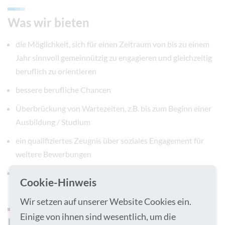
Was wir bieten
die Möglichkeit, sich für einen Zeitraum von bis zu einem
Jahr sinnvoll gemeinnützig zu engagieren und gleichzeitig
beruflich zu orientieren
bessere berufliche Chancen
Überbrückung von Wartezeiten, z.B. bis zum Beginn einer
Ausbildung / Studium
ein qualifiziertes Zeugnis über soziales Engagement für
weitere Bewerbungen
eigenverantwortungsvolles Handeln gesellschaftliche
Cookie-Hinweis
Verantwortung und Sozialkompetenz
Wir setzen auf unserer Website Cookies ein.
Einige von ihnen sind wesentlich, um die
Du bringst mit