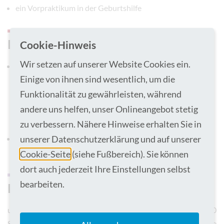
ein Vorpraktikum in der Geburtshilfe
Deine Aufgaben
Cookie-Hinweis
Wir setzen auf unserer Website Cookies ein.
das Erlernen der beruflichen Fähigkeiten für die
Einige von ihnen sind wesentlich, um die
selbstständige und umfassende Beratung, Betreuung und
Beobachtung von Frauen während der Schwangerschaft,
Funktionalität zu gewährleisten, während
bei der Geburt, während des Wochenbetts und in der
andere uns helfen, unser Onlineangebot stetig
Stillzeit
zu verbessern. Nähere Hinweise erhalten Sie in
unserer Datenschutzerklärung und auf unserer
die Versorgung der Mütter und Neugeborenen vor,
während und nach der Geburt
Cookie-Seite
(siehe Fußbereich). Sie können
dort auch jederzeit Ihre Einstellungen selbst
bearbeiten.
Das gesamte Studium
umfasst 4600 Stunden. Davon entfallen mindestens 2200
Stunden auf den berufspraktischen Teil, die