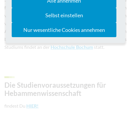
Alle annehmen
fächerübergreifend mit unterschiedlichen Lehrmethoden
Selbst einstellen
vermittelt werden. Die praktischen Einsätze erfolgen an
verschiedenen Standorten: im St. Marien-Krankenhaus in
Nur wesentliche Cookies annehmen
Ahaus, im St. Agnes-Hospital in Bocholt und außerklinisch
bei freiberuflichen Hebammen. Der theoretische Teil des
Studiums findet an der
Hochschule Bochum
statt.
Die Studienvoraussetzungen für
Hebammenwissenschaft
findest Du
HIER!