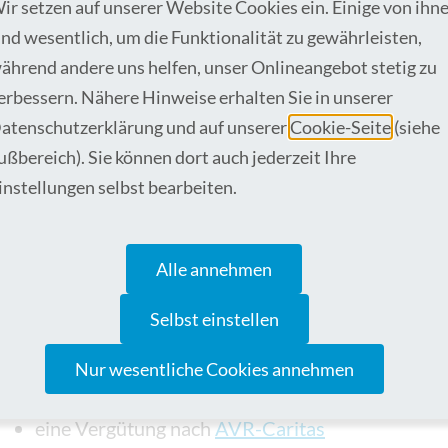
ir setzen auf unserer Website Cookies ein. Einige von ihn
Mitarbeiterparkplätze und ein gesicherter Fahr
ind wesentlich, um die Funktionalität zu gewährleisten,
Gesundheitsfürsorge durch Angebote „Rückenfit
ährend andere uns helfen, unser Onlineangebot stetig zu
Sprechstunden bis Präventiv-Reha
erbessern. Nähere Hinweise erhalten Sie in unserer
atenschutzerklärung und auf unserer
Cookie-Seite
(siehe
finanzielle Arbeitgeber-Beteiligung in unseren
G
ußbereich). Sie können dort auch jederzeit Ihre
regionale und überregionale Vergünstigungen be
instellungen selbst bearbeiten.
Benefits
“ (z. B. SKY, Samsung, Expedia, home24,
exklusive lokale Angebote in z. B. Restaurants, 
Alle annehmen
mit „
Lokalerie
“
Selbst einstellen
Bike-Leasing
für Arbeitnehmer
Nur wesentliche Cookies annehmen
Vergünstigungen bei KFZ-Versicherungen
eine Vergütung nach
AVR-Caritas