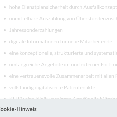
hohe Dienstplansicherheit durch Ausfallkonzept
unmittelbare Auszahlung von Überstundenzusc
Jahressonderzahlungen
digitale Informationen für neue Mitarbeitende
eine konzeptionelle, strukturierte und systemat
umfangreiche Angebote in- und externer Fort- 
eine vertrauensvolle Zusammenarbeit mit allen
vollständig digitalisierte Patientenakte
KLUB: eine klinikumseigene App für alle Mitarb
ookie-Hinweis
online-Pflichtfortbildungen per WebTV