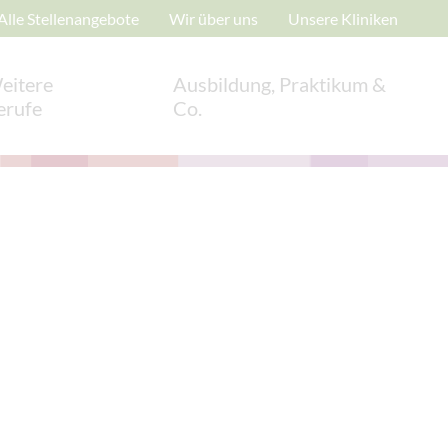
Alle Stellenangebote
Wir über uns
Unsere Kliniken
eitere
Ausbildung, Praktikum &
erufe
Co.