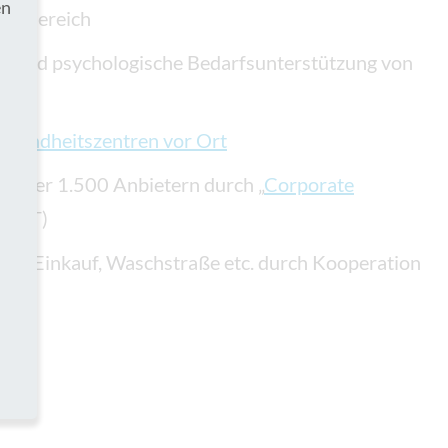
en
rad-Bereich
“ und psychologische Bedarfsunterstützung von
esundheitszentren vor Ort
i über 1.500 Anbietern durch „
Corporate
 SIXT)
Kino, Einkauf, Waschstraße etc. durch Kooperation