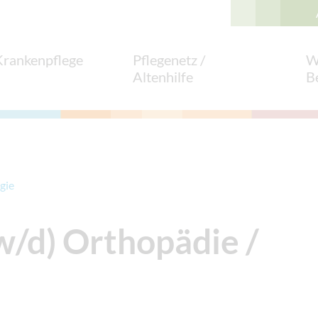
Krankenpflege
Pflegenetz /
W
Altenhilfe
B
gie
w/d) Orthopädie /