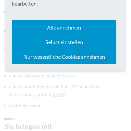
Ärzten, Pflegekräften und Therapeuten
bearbeiten.
die Möglichkeit die Zukunft des Bereichs der
neurologischen Frührehabilitation aktiv mitzugestalten
Alle annehmen
eine intensive Einarbeitung mit der Möglichkeit zur
Intervision
Selbst einstellen
bei Bedarf vielfältige Unterstützung bei der Weiterbildung
Nur wesentliche Cookies annehmen
zum Psychologischen Psychotherapeuten mit dem
Schwerpunkt Neuropsychologie
eine Vergütung nach
AVR-Caritas
eine vom Arbeitgeber mit über 5% finanzierte
Altersversorgung der
KZVK
und vieles mehr
Sie bringen mit