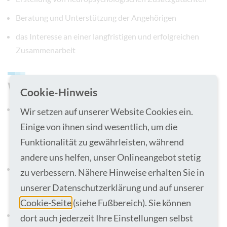
Beratung und Unterstützung der Angehörigen
das Interesse an einer langfristigen und erfolgreichen
Zusammenarbeit
Was wir bieten
Cookie-Hinweis
ein vielfältiges und spannendes Aufgabengebiet, unsere
Wir setzen auf unserer Website Cookies ein.
Patientinnen und Patienten leiden an den
Einige von ihnen sind wesentlich, um die
unterschiedlichsten Störungsbildern mit den
Funktionalität zu gewährleisten, während
verschiedensten Schweregeraden
andere uns helfen, unser Onlineangebot stetig
einen interessanten Arbeitsplatz in einem regionalen
zu verbessern. Nähere Hinweise erhalten Sie in
Gesundheitsversorger mit flachen Hierarchien und kurzen
unserer Datenschutzerklärung und auf unserer
Wegen
Cookie-Seite
(siehe Fußbereich). Sie können
ein familiäres, interdisziplinäres und erfahrenes Team aus
dort auch jederzeit Ihre Einstellungen selbst