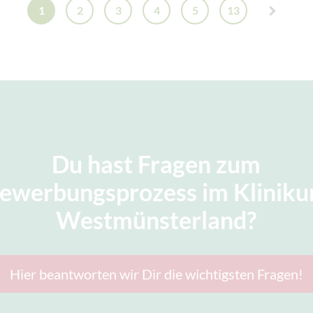
1
2
3
4
5
13
Du hast Fragen zum
ewerbungsprozess im Klinik
Westmünsterland?
Hier beantworten wir Dir die wichtigsten Fragen!