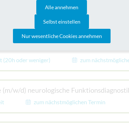
 Station / SDS-Einheit
Alle annehmen
 oder Teilzeit
zum nächstmöglichen Termi
Selbst einstellen
Nur wesentliche Cookies annehmen
it (20h oder weniger)
zum nächstmöglich
e (m/w/d) neurologische Funktionsdiagnosti
it
zum nächstmöglichen Termin