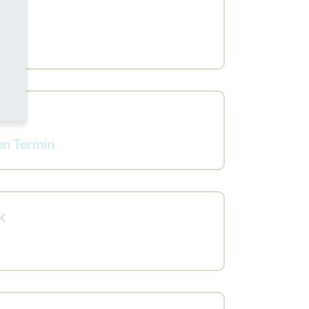
n
en Termin
k