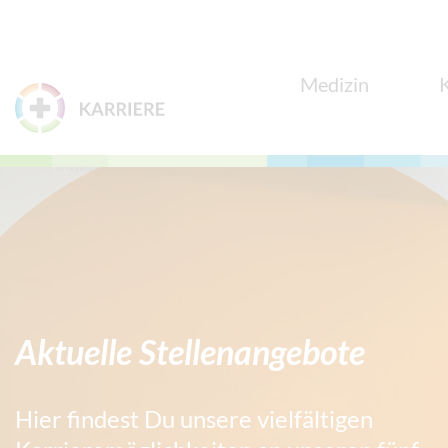
Zum Menü
Zum Inhalt
Medizin
Klicken Sie hier, um das Slider-Karussell zu überspr
Aktuelle Stellenangebote
Hier findest Du unsere vielfältigen