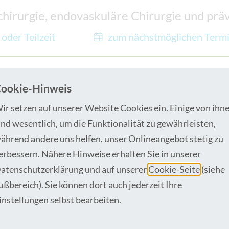
chirurgie, endovaskuläre Chirurgie und pr
 oder Teilzeit
zum nächstmöglichen Term
ookie-Hinweis
logie & Geburtshilfe
ir setzen auf unserer Website Cookies ein. Einige von ihn
 oder Teilzeit
zum nächstmöglichen Term
ind wesentlich, um die Funktionalität zu gewährleisten,
ährend andere uns helfen, unser Onlineangebot stetig zu
erbessern. Nähere Hinweise erhalten Sie in unserer
St. Marien-Hospital Borken
atenschutzerklärung und auf unserer
Cookie-Seite
(siehe
ußbereich). Sie können dort auch jederzeit Ihre
chmittag/Woche
zum nächstmöglichen T
instellungen selbst bearbeiten.