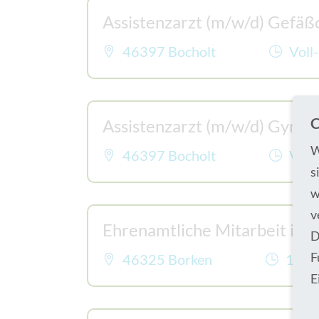
Assistenzarzt (m/w/d) Gefäß
46397 Bocholt
Voll-
C
Assistenzarzt (m/w/d) Gynäko
W
46397 Bocholt
Voll-
s
w
v
Ehrenamtliche Mitarbeit im 
D
F
46325 Borken
1 Na
E