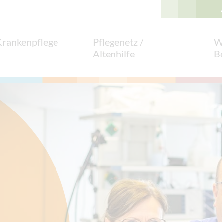
Krankenpflege
Pflegenetz /
W
Altenhilfe
B
ingen